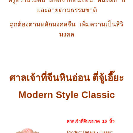
หรูหรามีระดับ ผลิตจากหินอ่อน หินหยก สี
และลายตามธรรมชาติ
ถูกต้องตามหลักมงคลจีน เพิ่มความเป็นสิริ
มงคล
ศาลเจ้าที่จีนหินอ่อน ตี่จู้เอี๊ยะ
Modern Style Classic
ศาลเจ้าที่จีนขนาด 16 นิ้ว
Product Details - Classic