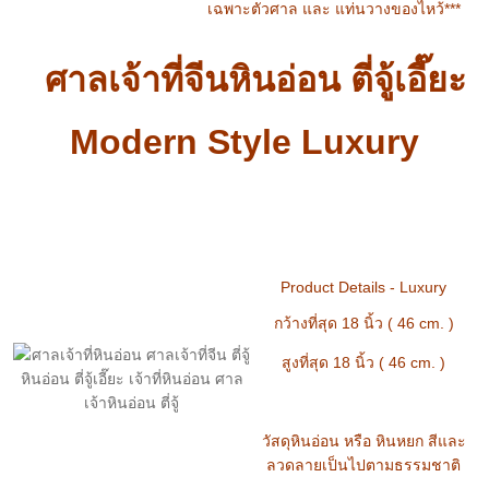
เฉพาะตัวศาล และ แท่นวางของไหว้***
ศาลเจ้าที่จีนหินอ่อน ตี่จู้เอี๊ยะ
Modern Style Luxury
Product Details - Luxury
กว้างที่สุด 18 นิ้ว ( 46 cm. )
สูงที่สุด 18 นิ้ว ( 46 cm. )
วัสดุหินอ่อน หรือ หินหยก สีและ
ลวดลายเป็นไปตามธรรมชาติ