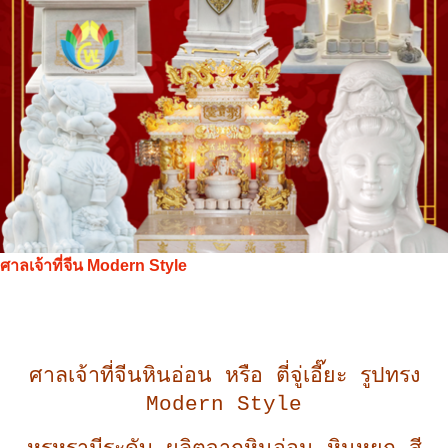
ศาลเจ้าที่จีน Modern Style
ศาลเจ้าที่จีนหินอ่อน หรือ ตี่จู่เอี๊ยะ รูปทรง
Modern Style